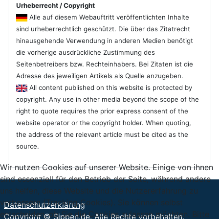
Urheberrecht / Copyright
Alle auf diesem Webauftritt veröffentlichten Inhalte
sind urheberrechtlich geschützt. Die über das Zitatrecht
hinausgehende Verwendung in anderen Medien benötigt
die vorherige ausdrückliche Zustimmung des
Seitenbetreibers bzw. Rechteinhabers. Bei Zitaten ist die
Adresse des jeweiligen Artikels als Quelle anzugeben.
All content published on this website is protected by
copyright. Any use in other media beyond the scope of the
right to quote requires the prior express consent of the
website operator or the copyright holder. When quoting,
the address of the relevant article must be cited as the
source.
Wir nutzen Cookies auf unserer Website. Einige von ihnen
sind essenziell für den Betrieb der Seite, während andere
uns helfen, diese Website und die Nutzererfahrung zu
verbessern (Tracking Cookies). Sie können selbst
Datenschutzerklärung
entscheiden, ob Sie die Cookies zulassen möchten. Bitte
Copyright © Sippen.de. Alle Rechte vorbehalten.